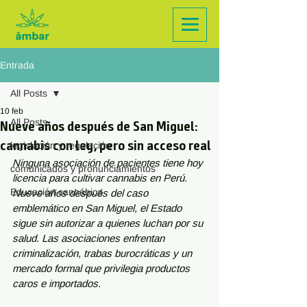
Entrada
All Posts
10 feb
All Posts
Nueve años después de San Miguel:
cannabis con ley, pero sin acceso real
legislación y regulación
Ninguna asociación de pacientes tiene hoy 
comunicados y pronunciamientos
licencia para cultivar cannabis en Perú. 
Educación cannábica
Nueve años después del caso 
emblemático en San Miguel, el Estado 
sigue sin autorizar a quienes luchan por su 
salud. Las asociaciones enfrentan 
criminalización, trabas burocráticas y un 
mercado formal que privilegia productos 
caros e importados.