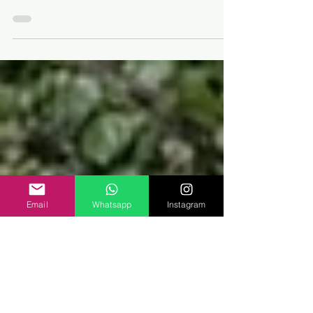
riesgos con cartuchos
Aprende a reconocer extractos de calidad y evita
los riesgos de cartuchos con diluyentes este 7/10,
Día del Extracto de Cannabis.
Email
Whatsapp
Instagram