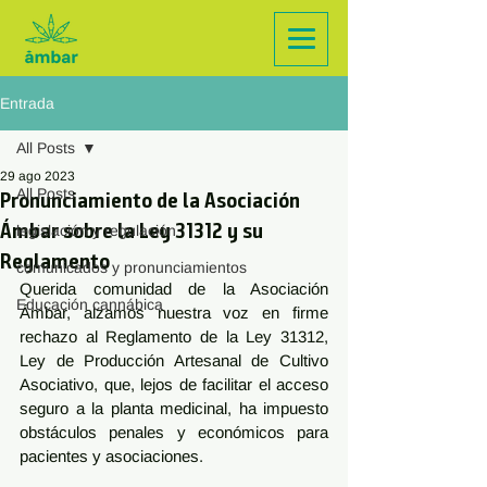
Entrada
All Posts
29 ago 2023
All Posts
Pronunciamiento de la Asociación
Ámbar sobre la Ley 31312 y su
legislación y regulación
Reglamento
comunicados y pronunciamientos
Querida comunidad de la Asociación 
Educación cannábica
Ámbar, alzamos nuestra voz en firme 
rechazo al Reglamento de la Ley 31312, 
Ley de Producción Artesanal de Cultivo 
Asociativo, que, lejos de facilitar el acceso 
seguro a la planta medicinal, ha impuesto 
obstáculos penales y económicos para 
pacientes y asociaciones.