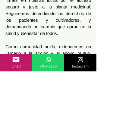
firmes en nuestra lucha por el acceso 
seguro y justo a la planta medicinal. 
Seguiremos defendiendo los derechos de 
los pacientes y cultivadores, y 
demandando un cambio que garantice la 
salud y bienestar de todos.
Como comunidad unida, extendemos un 
llamado a la acción y al apoyo mutuo. 
Nuestros cultivadores, quienes con 
Email
Whatsapp
Instagram
dedicación han brindado alivio a tantos 
pacientes, están en riesgo de perder su 
libertad y su capacidad de producción. 
Unámonos para garantizar que puedan 
continuar cultivando, brindando acceso 
seguro a nuestra comunidad. Tu apoyo es 
vital para esta causa.
Te invitamos a leer este informe de Sativa 
Info: 
https://ow.ly/iiNE50PFcWa