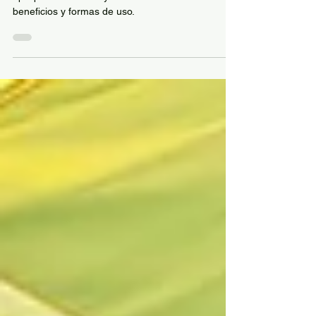
El cannabis medicinal alivia convulsiones y
epilepsia con THCA y CBDA. Conoce sus
beneficios y formas de uso.