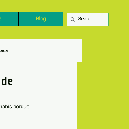
e
Blog
bica
 de
nnabis porque 