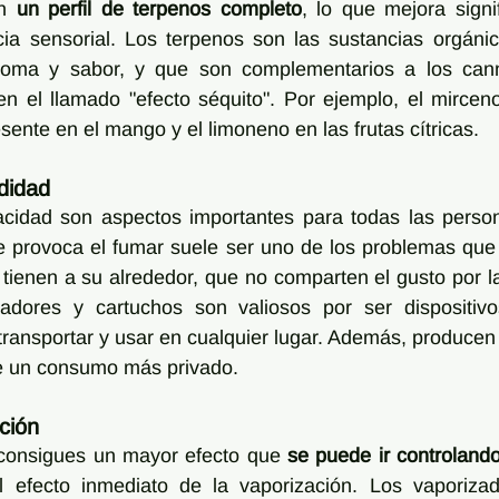
n 
un perfil de terpenos completo
, lo que mejora signif
cia sensorial. Los terpenos son las sustancias orgánic
roma y sabor, y que son complementarios a los cann
en el llamado "efecto séquito". Por ejemplo, el mircen
sente en el mango y el limoneno en las frutas cítricas.
didad
acidad son aspectos importantes para todas las person
ue provoca el fumar suele ser uno de los problemas que
 tienen a su alrededor, que no comparten el gusto por la
zadores y cartuchos son valiosos por ser dispositiv
e transportar y usar en cualquier lugar. Además, producen
te un consumo más privado.
ación
consigues un mayor efecto que 
se puede ir controlando 
l efecto inmediato de la vaporización. Los vaporiza