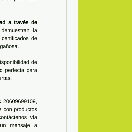
dad a través de 
demuestran la 
ertificados de 
ngañosa. 
sponibilidad de 
 perfecta para 
ertas.
C 20609699109, 
e con productos 
ontáctenos vía 
 un mensaje a