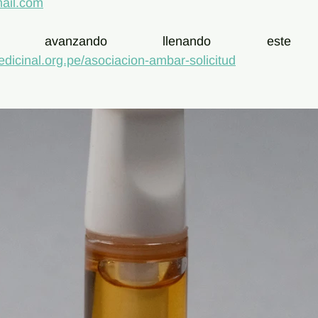
ail.com
icinal.org.pe/asociacion-ambar-solicitud