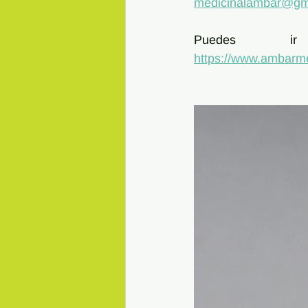
medicinalambar@gm
https://www.ambarmed