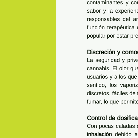
contaminantes y co
sabor y la experien
responsables del a
función terapéutica 
popular por estar pre
Discreción y como
La seguridad y priv
cannabis. El olor q
usuarios y a los que
sentido, los vapori
discretos, fáciles d
fumar, lo que permi
Control de dosific
Con pocas caladas 
inhalación 
debido a