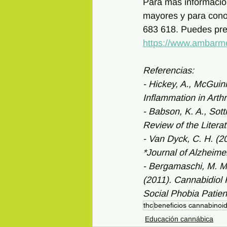
Para más informació
mayores y para cono
683 618. Puedes prein
https://www.ambarmed
Referencias:
- Hickey, A., McGuin
Inflammation in Arthr
- Babson, K. A., Sott
Review of the Litera
- Van Dyck, C. H. (2
*Journal of Alzheime
- Bergamaschi, M. M.,
(2011). Cannabidiol
Social Phobia Patien
thc
beneficios cannabinoi
Educación cannábica