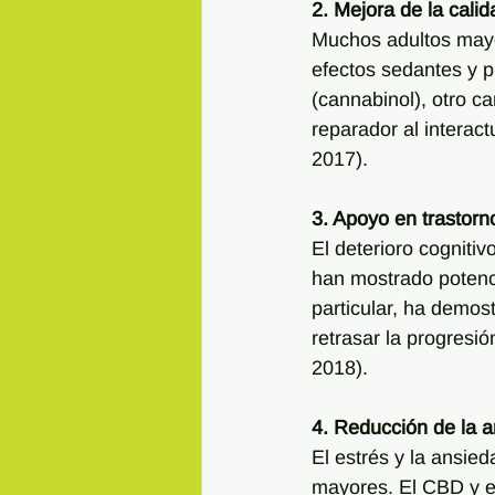
2. Mejora de la cali
Muchos adultos mayo
efectos sedantes y 
(cannabinol), otro c
reparador al interact
2017).
3. Apoyo en trastorn
El deterioro cogniti
han mostrado potenci
particular, ha demos
retrasar la progres
2018).
4. Reducción de la a
El estrés y la ansie
mayores. El CBD y el