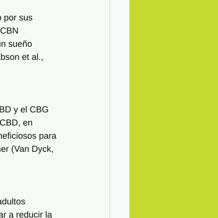
 por sus 
l CBN 
un sueño 
bson et al., 
CBD y el CBG 
 CBD, en 
eficiosos para 
er (Van Dyck, 
adultos 
 a reducir la 