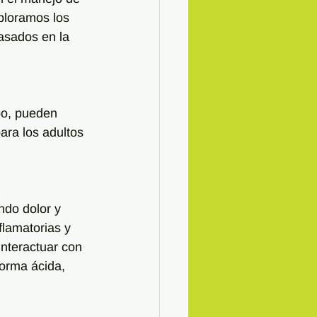
ploramos los 
sados en la 
po, pueden 
ara los adultos 
ndo dolor y 
lamatorias y 
interactuar con 
orma ácida, 