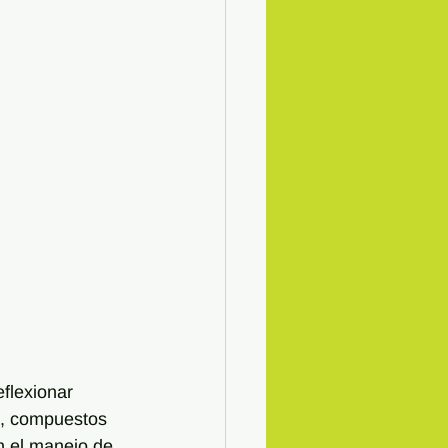
flexionar 
s, compuestos 
n el manejo de 