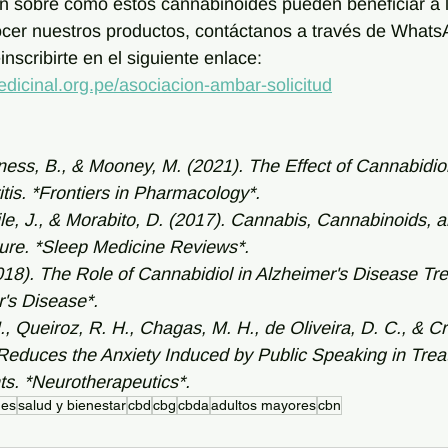
n sobre cómo estos cannabinoides pueden beneficiar a l
cer nuestros productos, contáctanos a través de Whats
scribirte en el siguiente enlace: 
icinal.org.pe/asociacion-ambar-solicitud
ness, B., & Mooney, M. (2021). The Effect of Cannabidio
itis. *Frontiers in Pharmacology*.
ile, J., & Morabito, D. (2017). Cannabis, Cannabinoids, a
ture. *Sleep Medicine Reviews*.
018). The Role of Cannabidiol in Alzheimer's Disease Tr
r's Disease*.
 Queiroz, R. H., Chagas, M. H., de Oliveira, D. C., & Cri
 Reduces the Anxiety Induced by Public Speaking in Tre
ts. *Neurotherapeutics*.
des
salud y bienestar
cbd
cbg
cbda
adultos mayores
cbn