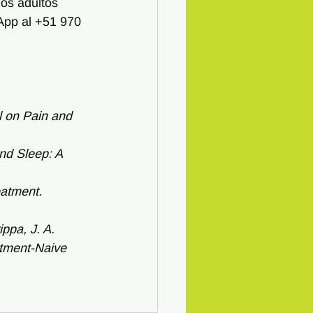
os adultos 
App al +51 970 
l on Pain and 
nd Sleep: A 
eatment. 
ppa, J. A. 
atment-Naive 