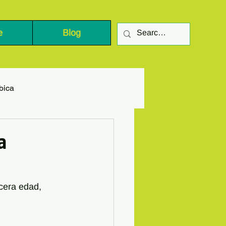
e
Blog
bica
a
cera edad, 