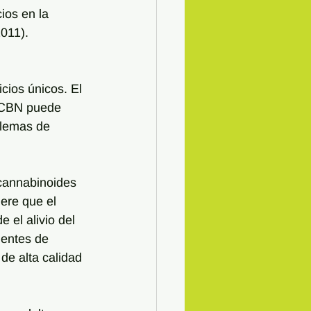
ios en la 
2011).
cios únicos. El 
l CBN puede 
blemas de 
cannabinoides 
ere que el 
el alivio del 
ientes de 
e alta calidad 