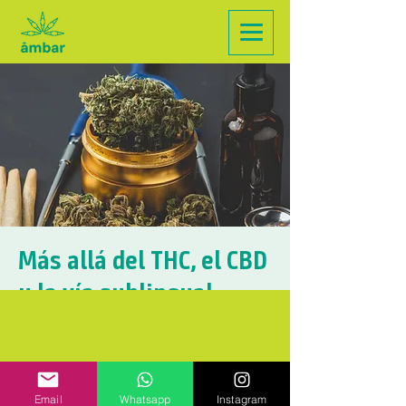
Más allá del THC, el CBD
y la vía sublingual
sáb, 02 dic.
  |  
Zoom
Únete a nuestro evento de capacitación
sobre cannabis medicinal. Exploraremos los
beneficios de los cannabinoides menos
Email
Whatsapp
Instagram